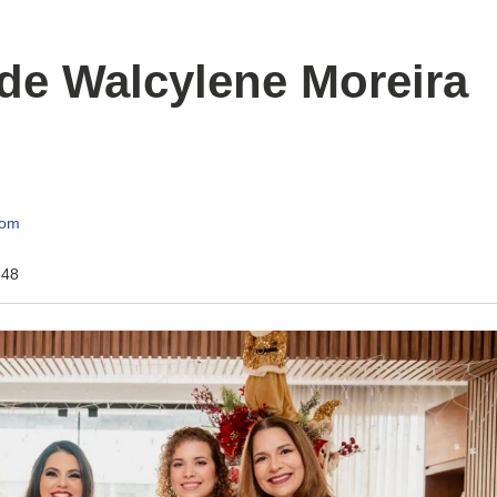
de Walcylene Moreira
com
:48