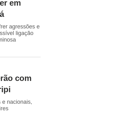
her em
rá
frer agressões e
ssível ligação
minosa
erão com
ipi
 e nacionais,
ires