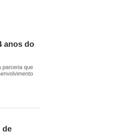
4 anos do
 parceria que
esenvolvimento
o de