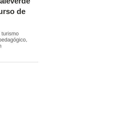
aleverde
urso de
 turismo
 pedagógico,
m