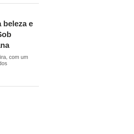
a beleza e
Sob
ana
eira, com um
dos