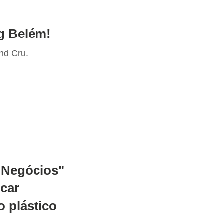
g Belém!
nd Cru.
 Negócios"
car
o plástico