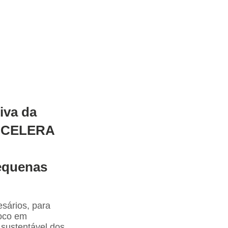
iva da
 ACELERA
pequenas
esários, para
foco em
 sustentável dos