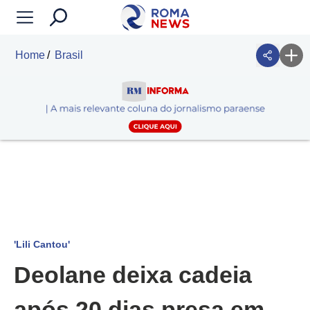
Home
Brasil
'Lili Cantou'
Deolane deixa cadeia
após 20 dias presa em