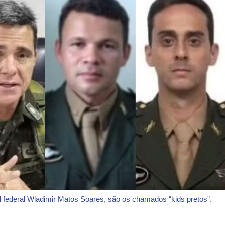
l federal Wladimir Matos Soares, são os chamados “kids pretos”.