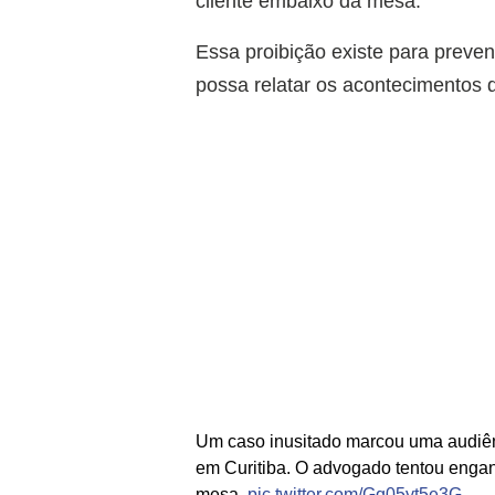
cliente embaixo da mesa.
Essa proibição existe para preven
possa relatar os acontecimentos 
Um caso inusitado marcou uma audiênc
em Curitiba. O advogado tentou engan
mesa.
pic.twitter.com/Gq05yt5e3G