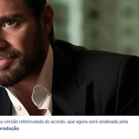
 versão reformulada do acordo, que agora será analisada pela
eprodução