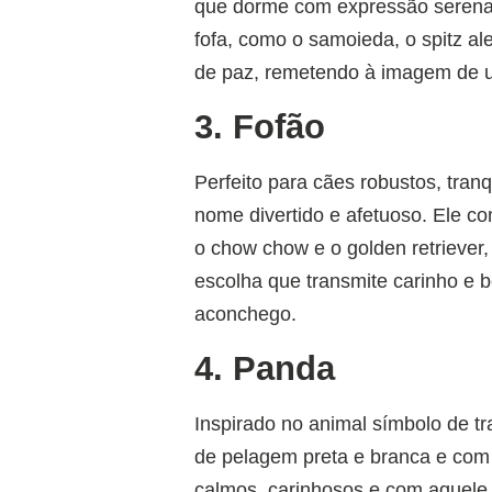
que dorme com expressão serena
fofa, como o samoieda, o spitz a
de paz, remetendo à imagem de 
3. Fofão
Perfeito para cães robustos, tra
nome divertido e afetuoso. Ele c
o chow chow e o golden retrieve
escolha que transmite carinho e 
aconchego.
4. Panda
Inspirado no animal símbolo de 
de pelagem preta e branca e com
calmos, carinhosos e com aquele j