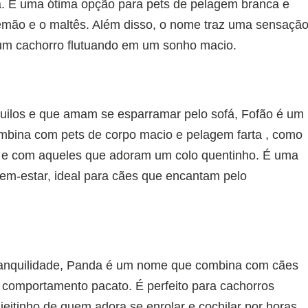
. É uma ótima opção para pets de pelagem branca e
lemão e o maltês. Além disso, o nome traz uma sensaçã
um cachorro flutuando em um sonho macio.
nquilos e que amam se esparramar pelo sofá, Fofão é um
ombina com pets de corpo macio e pelagem farta , como
r, e com aqueles que adoram um colo quentinho. É uma
bem-estar, ideal para cães que encantam pelo
tranquilidade, Panda é um nome que combina com cães
 comportamento pacato. É perfeito para cachorros
eitinho de quem adora se enrolar e cochilar por horas.