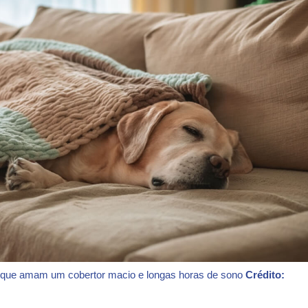
s que amam um cobertor macio e longas horas de sono
Crédito: