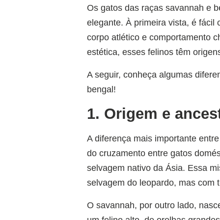
Os gatos das raças savannah e b
elegante. À primeira vista, é fác
corpo atlético e comportamento c
estética, esses felinos têm orige
A seguir, conheça algumas difere
bengal!
1. Origem e ances
A diferença mais importante entr
do cruzamento entre gatos domést
selvagem nativo da Ásia. Essa mis
selvagem do leopardo, mas com 
O savannah, por outro lado, nasce
um felino alto, de orelhas grand