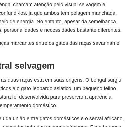
engal chamam atenção pelo visual selvagem e
il confundi-los, já que ambos têm pelagem manchada,
heio de energia. No entanto, apesar da semelhança
ns, personalidades e necessidades bastante diferentes.
nças marcantes entre os gatos das raças savannah e
tral selvagem
e as duas raças está em suas origens. O bengal surgiu
icos e o gato-leopardo asiático, um pequeno felino
tura foi desenvolvida para preservar a aparência
temperamento doméstico.
u da união entre gatos domésticos e o serval africano,
es e caçador nato das savanas africanas. Essa herança