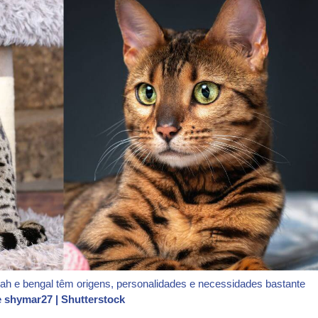
h e bengal têm origens, personalidades e necessidades bastante
 shymar27 | Shutterstock