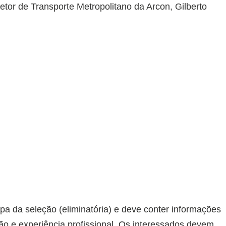
retor de Transporte Metropolitano da Arcon, Gilberto
apa da seleção (eliminatória) e deve conter informações
ção e experiência profissional. Os interessados devem