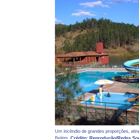
Um incêndio de grandes proporções, ating
Belém.
Crédito: Reprodução/Redes Soc