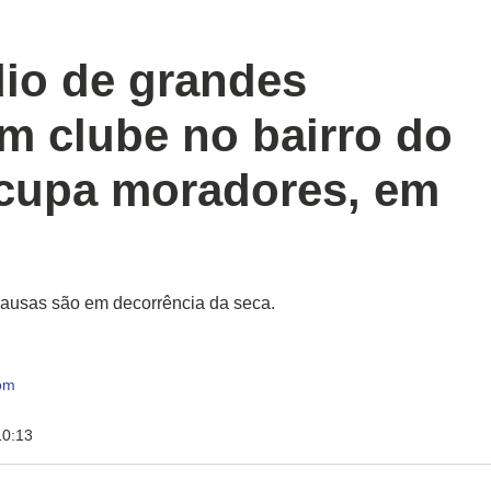
dio de grandes
m clube no bairro do
cupa moradores, em
causas são em decorrência da seca.
om
10:13