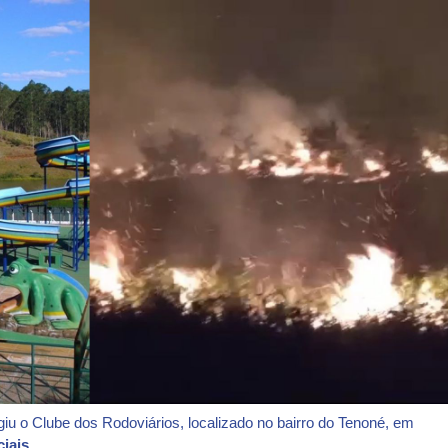
iu o Clube dos Rodoviários, localizado no bairro do Tenoné, em
iais