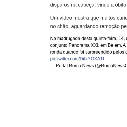
disparos na cabeça, vindo a óbito 
Um vídeo mostra que muitos curios
no chão, aguardando remoção pela
Na madrugada desta quinta-feira, 14, u
conjunto Panorama XXI, em Belém. A ví
ronda quando foi surpreendido pelos d
pic.twitter.com/DilxYOXATI
— Portal Roma News (@RomaNewsOf