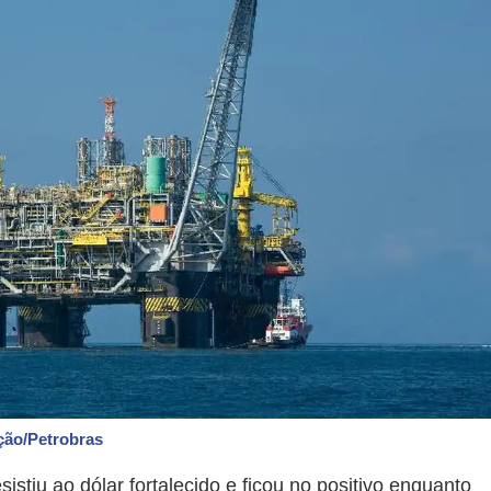
ção/Petrobras
istiu ao dólar fortalecido e ficou no positivo enquanto