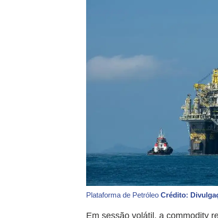
Plataforma de Petróleo
Crédito: Divulga
Em sessão volátil, a commodity res