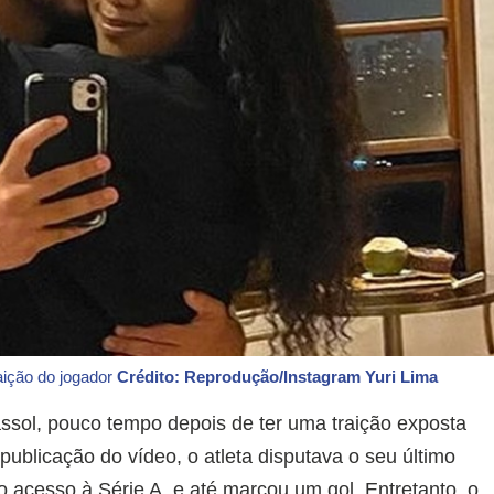
aição do jogador
Crédito: Reprodução/Instagram Yuri Lima
assol, pouco tempo depois de ter uma traição exposta
ublicação do vídeo, o atleta disputava o seu último
lo acesso à Série A, e até marcou um gol. Entretanto, o