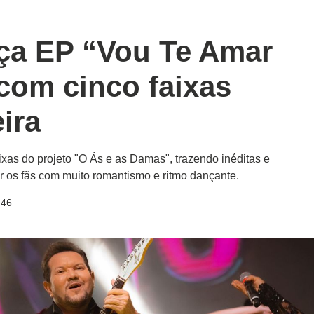
ça EP “Vou Te Amar
com cinco faixas
eira
xas do projeto "O Ás e as Damas", trazendo inéditas e
 os fãs com muito romantismo e ritmo dançante.
:46