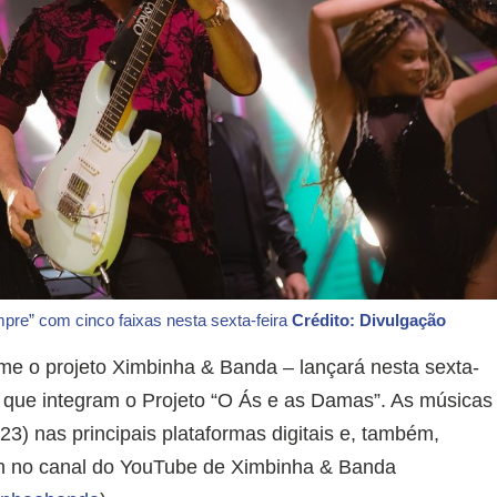
re” com cinco faixas nesta sexta-feira
Crédito: Divulgação
ume o projeto Ximbinha & Banda – lançará nesta sexta-
s que integram o Projeto “O Ás e as Damas”. As músicas
23) nas principais plataformas digitais e, também,
12h no canal do YouTube de Ximbinha & Banda