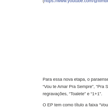
(
https://www.youtube.com/@ximb
Para essa nova etapa, o paraense 
“Vou te Amar Pra Sempre”, “Pra S
regravações, “Toalete” e “1+1”.
O EP tem como título a faixa “Vo