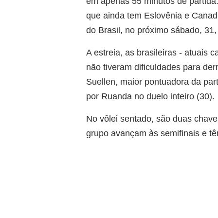
em apenas 55 minutos de partida.
que ainda tem Eslovênia e Canadá
do Brasil, no próximo sábado, 31, 
A estreia, as brasileiras - atua
não tiveram dificuldades para de
Suellen, maior pontuadora da par
por Ruanda no duelo inteiro (30).
No vôlei sentado, são duas chav
grupo avançam às semifinais e tê