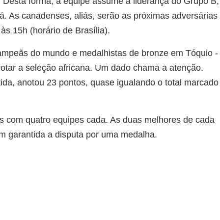
 Desta forma, a equipe assume a liderança do Grupo B,
. As canadenses, aliás, serão as próximas adversárias
às 15h (horário de Brasília).
is campeãs do mundo e medalhistas de bronze em Tóquio -
rrotar a seleção africana. Um dado chama a atenção.
tida, anotou 23 pontos, quase igualando o total marcado
es com quatro equipes cada. As duas melhores de cada
m garantida a disputa por uma medalha.