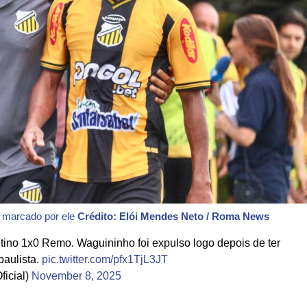
l marcado por ele
Crédito: Elói Mendes Neto / Roma News
tino 1x0 Remo. Waguininho foi expulso logo depois de ter
 paulista.
pic.twitter.com/pfx1TjL3JT
icial)
November 8, 2025