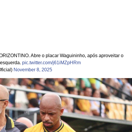
NTINO. Abre o placar Waguininho, após aproveitar o
a esquerda.
pic.twitter.com/j61iMZpHRm
icial)
November 8, 2025