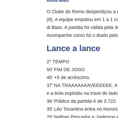
Roma News
O Clube do Remo desperdiçou a 
(8). A equipe empatou em 1 a 1 c
di Biasi. A partida foi válida pel
Acompanhe como foi o duelo pel
Lance a lance
2° TEMPO
50' FIM DE JOGO
45' +5 de acréscimo.
37' NA TRAAAAAAAVEEEEEE. A me
e a bola explodiu na trave do lado
36' Público da partida é de 3.722
35' Léo Tocantins entra no Novoriz
25' Nathan Pescador e Jaderson 