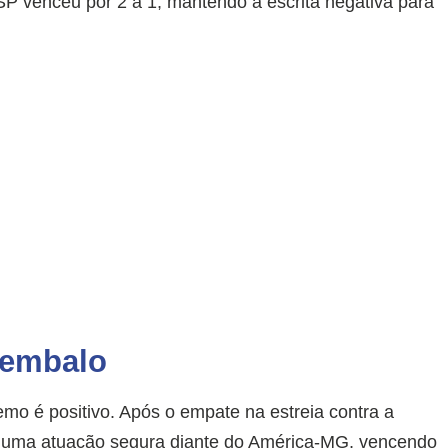
SP venceu por 2 a 1, mantendo a escrita negativa para
 embalo
o é positivo. Após o empate na estreia contra a
om uma atuação segura diante do América-MG, vencendo