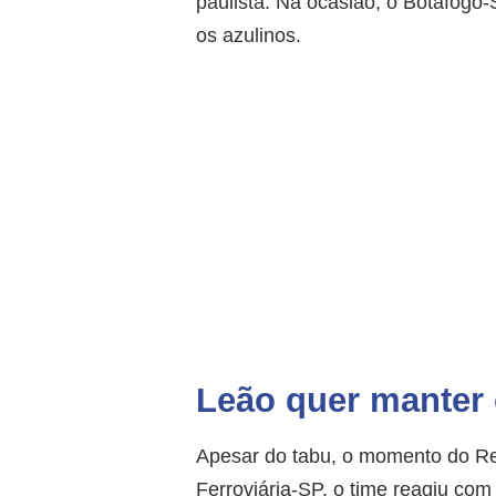
paulista. Na ocasião, o Botafogo-
os azulinos.
Leão quer manter
Apesar do tabu, o momento do Rem
Ferroviária-SP, o time reagiu c