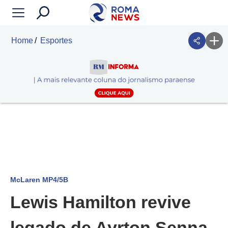
Home
Esportes
McLaren MP4/5B
Lewis Hamilton revive
legado de Ayrton Senna