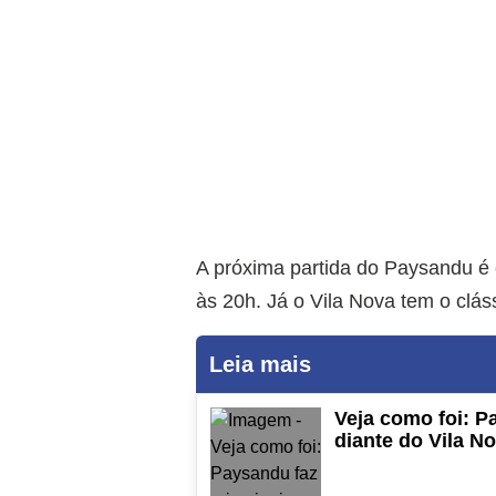
A próxima partida do Paysandu é 
às 20h. Já o Vila Nova tem o cláss
Leia mais
Veja como foi: P
diante do Vila N