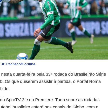
: JP Pacheco/Coritiba
nesta quarta-feira pela 33ª rodada do Brasileirão Série
. Os que quiserem assistir à partida, o Portal Roma
bido.
 do SporTV 3 e do Premiere. Tudo sobre as rodadas
utebol brasileiro estará nos canais da Globo, com a