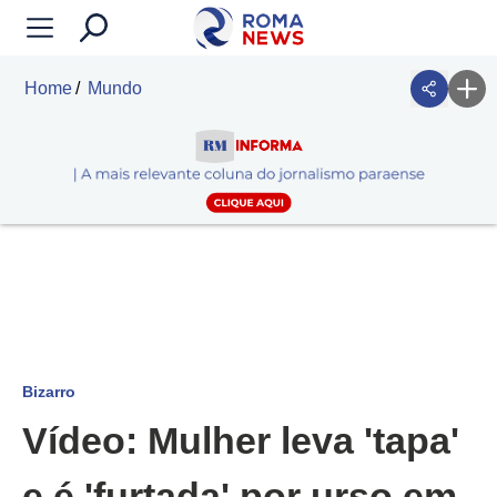
Home
Mundo
Bizarro
Vídeo: Mulher leva 'tapa'
e é 'furtada' por urso em