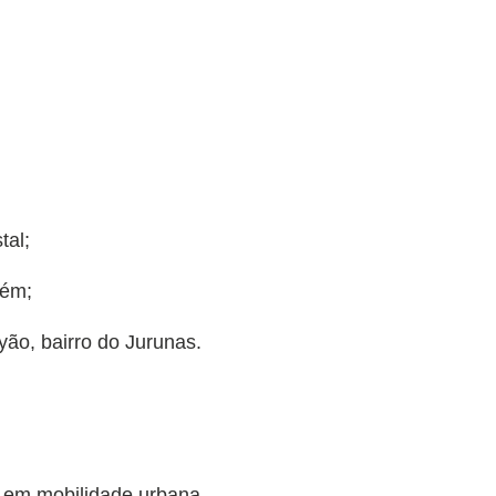
tal;
lém;
ão, bairro do Jurunas.
 em mobilidade urbana.