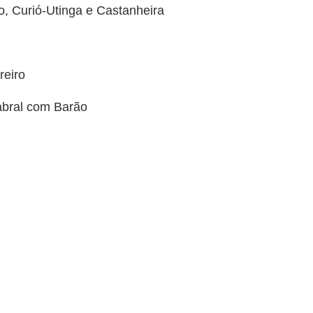
o, Curió-Utinga e Castanheira
reiro
abral com Barão