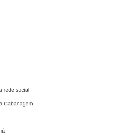
 rede social
 da Cabanagem
má