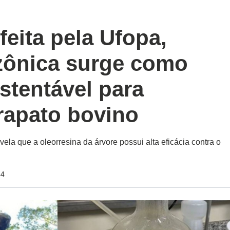
eita pela Ufopa,
zônica surge como
ustentável para
rapato bovino
la que a oleorresina da árvore possui alta eficácia contra o
44