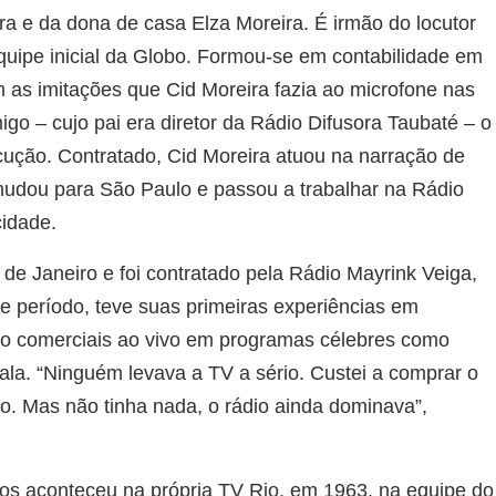
ira e da dona de casa Elza Moreira. É irmão do locutor
equipe inicial da Globo. Formou-se em contabilidade em
as imitações que Cid Moreira fazia ao microfone nas
igo – cujo pai era diretor da Rádio Difusora Taubaté – o
cução. Contratado, Cid Moreira atuou na narração de
mudou para São Paulo e passou a trabalhar na Rádio
cidade.
 de Janeiro e foi contratado pela Rádio Mayrink Veiga,
 período, teve suas primeiras experiências em
do comerciais ao vivo em programas célebres como
la. “Ninguém levava a TV a sério. Custei a comprar o
ão. Mas não tinha nada, o rádio ainda dominava”,
rios aconteceu na própria TV Rio, em 1963, na equipe do