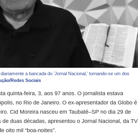
 diariamente a bancada do 'Jornal Nacional,' tornando-se um dos
ução/Redes Sociais
 quinta-feira, 3, aos 97 anos. O jornalista estava
ópolis, no Rio de Janeiro. O ex-apresentador da Globo é
leiro. Cid Moreira nasceu em Taubaté–SP no dia 29 de
 de duas décadas, apresentou o Jornal Nacional, da TV
 oito mil “boa-noites”.