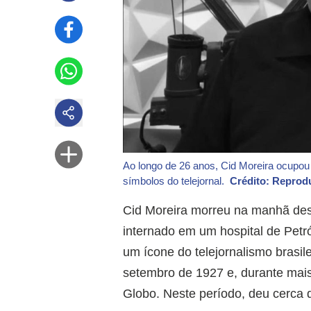
Ao longo de 26 anos, Cid Moreira ocupou
símbolos do telejornal.
Crédito: Reprod
Cid Moreira morreu na manhã desta
internado em um hospital de Petr
um ícone do telejornalismo brasi
setembro de 1927 e, durante mais
Globo. Neste período, deu cerca de