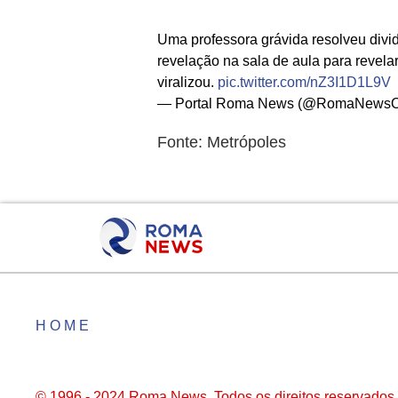
Uma professora grávida resolveu div
revelação na sala de aula para revela
viralizou.
pic.twitter.com/nZ3I1D1L9V
— Portal Roma News (@RomaNewsOf
Fonte: Metrópoles
HOME
© 1996 - 2024 Roma News. Todos os direitos reservados