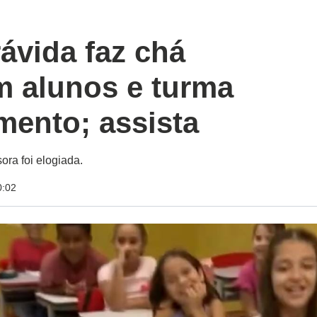
ávida faz chá
m alunos e turma
mento; assista
ora foi elogiada.
0:02