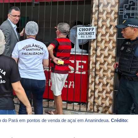
ico do Pará em pontos de venda de açaí em Ananindeua.
Crédito: