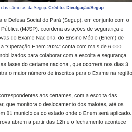
io das câmeras da Segup.
Crédito: Divulgação/Segup
a e Defesa Social do Pará (Segup), em conjunto com o
a Pública (MJSP), coordena as ações de segurança e
provas do Exame Nacional do Ensino Médio (Enem) de
o a “Operação Enem 2024” conta com mais de 6.000
mobilizados para colaborar com a escolta e segurança
uas fases do certame nacional, que ocorrerá nos dias 3
tra o maior número de inscritos para o Exame na regiã
 correspondentes aos certames, com a escolta das
itar, que monitora o deslocamento dos malotes, até os
s em 81 municípios do estado onde o Enem será aplicado.
prova abrem a partir das 12h e o fechamento acontece