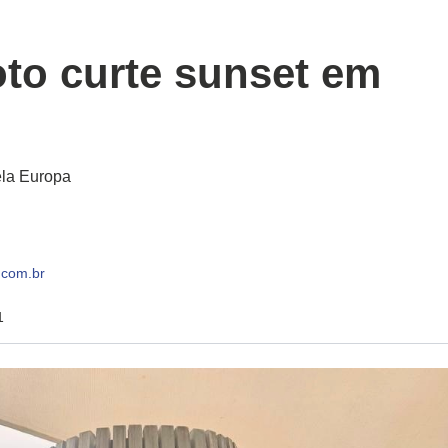
to curte sunset em
ela Europa
com.br
1