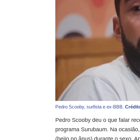
Pedro Scooby, surfista e ex-BBB.
Crédit
Pedro Scooby deu o que falar re
programa Surubaum. Na ocasião, o
(beijo no ânus) durante o sexo. A