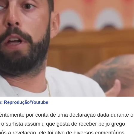
o: Reprodução/Youtube
centemente por conta de uma declaração dada durante o
 surfista assumiu que gosta de receber beijo grego
pós a revelação, ele foi alvo de diversos comentários