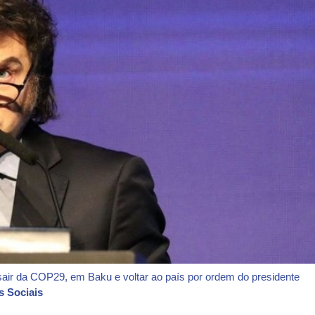
sair da COP29, em Baku e voltar ao país por ordem do presidente
s Sociais