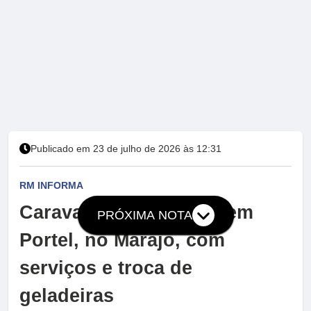
Publicado em 23 de julho de 2026 às 12:31
RM INFORMA
Caravana desembarca em
PRÓXIMA NOTA
Portel, no Marajó, com
serviços e troca de
geladeiras