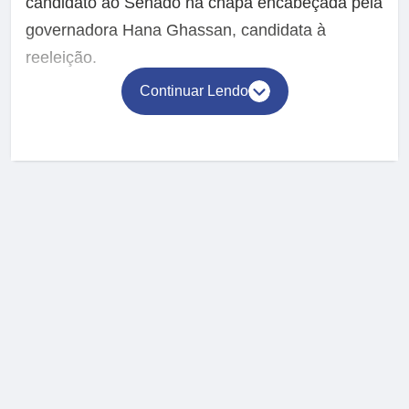
candidato ao Senado na chapa encabeçada pela
governadora Hana Ghassan, candidata à
reeleição.
Continuar Lendo