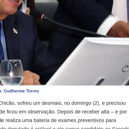
o: Guilherme Torres
Chicão, sofreu um desmaio, no domingo (2), e precisou
de ficou em observação. Depois de receber alta – e por
de realiza uma bateria de exames preventivos para
 do deputado é estável e ele segue candidato ao Senad