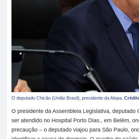
O deputado Chicão (União Brasil), presidente da Alepa.
Crédit
O presidente da Assembleia Legislativa, deputado 
ser atendido no Hospital Porto Dias., em Belém, on
precaução – o deputado viajou para São Paulo, on
identificar a causa do desmaio. O quadro de saúde