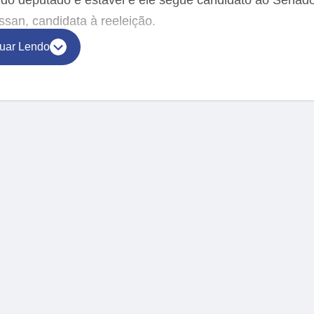
an, candidata à reeleição.
uar Lendo