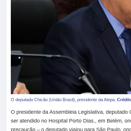
O deputado Chicão (União Brasil), presidente da Alepa.
Crédit
O presidente da Assembleia Legislativa, deputado 
ser atendido no Hospital Porto Dias., em Belém, on
precaução – o deputado viajou para São Paulo, on