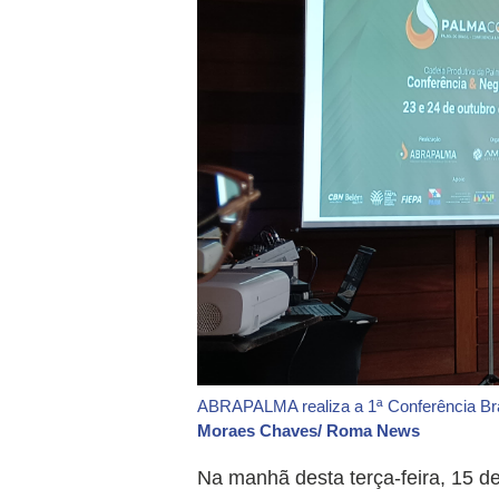
ABRAPALMA realiza a 1ª Conferência Bra
Moraes Chaves/ Roma News
Na manhã desta terça-feira, 15 de