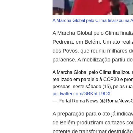
A Marcha Global pelo Clima finalizou na
A Marcha Global pelo Clima finali
Pedreira, em Belém. Um ato real
dos Povos, que reuniu milhares de
paraense. A mobilização partiu d
A Marcha Global pelo Clima finalizou
realizado em paralelo à COP30 e pro
pessoas, neste sábado (15), pelas rua
pic.twitter.com/GBK5tiL9OX
— Portal Roma News (@RomaNewsOf
A preparação para o ato já indica
de Belém produziram cartazes com
potente de transformar destruiçã