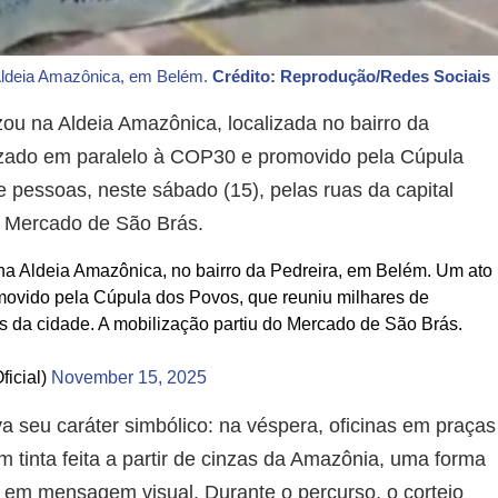
 Aldeia Amazônica, em Belém.
Crédito: Reprodução/Redes Sociais
zou na Aldeia Amazônica, localizada no bairro da
izado em paralelo à COP30 e promovido pela Cúpula
 pessoas, neste sábado (15), pelas ruas da capital
o Mercado de São Brás.
 na Aldeia Amazônica, no bairro da Pedreira, em Belém. Um ato
movido pela Cúpula dos Povos, que reuniu milhares de
s da cidade. A mobilização partiu do Mercado de São Brás.
icial)
November 15, 2025
va seu caráter simbólico: na véspera, oficinas em praças
 tinta feita a partir de cinzas da Amazônia, uma forma
o em mensagem visual. Durante o percurso, o cortejo