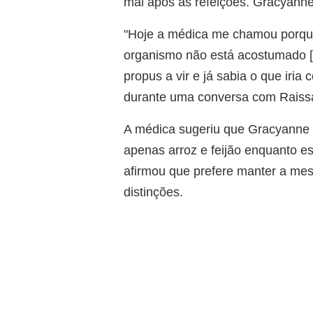
mal após as refeições. Gracyanne
"Hoje a médica me chamou porqu
organismo não está acostumado [a
propus a vir e já sabia o que iri
durante uma conversa com Raissa
A médica sugeriu que Gracyanne
apenas arroz e feijão enquanto es
afirmou que prefere manter a me
distinções.