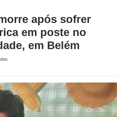
morre após sofrer
rica em poste no
dade, em Belém
adas.