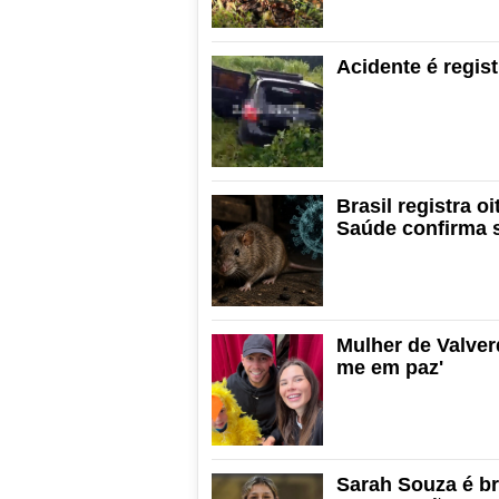
Acidente é regis
Brasil registra o
Saúde confirma 
Mulher de Valver
me em paz'
Sarah Souza é br